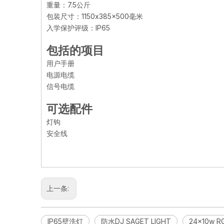
重量：7.5公斤
包装尺寸：1150x385x500毫米
入学保护评级：IP65
包括的项目
用户手册
电源电缆
信号电缆
可选配件
灯钩
安全线
上一条:
IP65壁洗灯
防水DJ SAGET LIGHT
24x10w