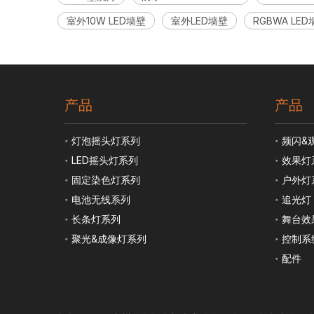
室外10W LED墙壁
室外LED墙壁
RGBWA LE
产品
产品
灯泡摇头灯系列
频闪&
LED摇头灯系列
效果灯
固定染色灯系列
户外灯
电池无线系列
追光灯
长条灯系列
舞台效
聚光&成像灯系列
控制系
配件