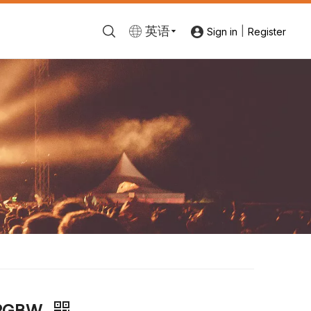
英语
|
Sign in
Register
RGBW