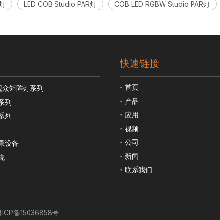
R灯
LED COB Studio PAR灯
COB LED RGBW Studio PAR灯
快速链接
首页
观众矩阵灯系列
产品
系列
应用
系列
视频
公司
果设备
新闻
统
联系我们
粤ICP备15036858号