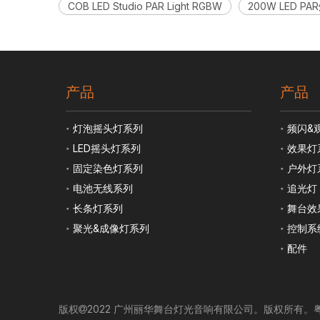
COB LED Studio PAR Light RGBW
200W LED PA
产品
产品
灯泡摇头灯系列
频闪&
LED摇头灯系列
效果灯
固定染色灯系列
户外灯
电池无线系列
追光灯
长条灯系列
舞台效
聚光&成像灯系列
控制系
配件
版权
2022 广州丽华舞台灯光音响有限公司。版权所有。
