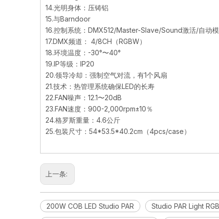
14.光明身体：压铸铝
15.与Barndoor
16.控制系统：DMX512/Master-Slave/Sound激活/自动
17.DMX频道： 4/8CH（RGBW）
18.环境温度：-30°〜40°
19.IP等级：IP20
20.领导冷却：强制空气对流，有1个风扇
21.技术：热管理系统确保LED的长寿
22.FAN噪声：12.1〜20dB
23.FAN速度：900-2,000rpm±10％
24.格罗斯重量：4.6公斤
25.包装尺寸：54*53.5*40.2cm（4pcs/case）
上一条:
200W COB LED Studio PAR
Studio PAR Light R