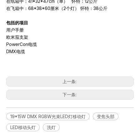
在纸箱中：41*32*47cm（单） 怀特：12公斤
在飞箱中：68*38*60厘米（2个灯） 怀特：38公斤
包括的项目
用户手册
欧米茄支架
PowerCon电缆
DMX电缆
上一条:
下一条:
19*15W DMX RGBW光束LED灯移动灯
变焦头部
LED移动头灯
洗灯