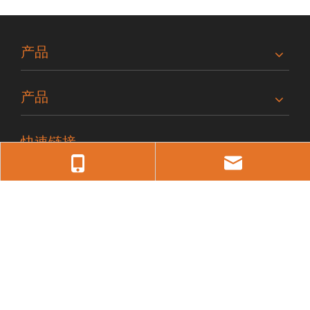
产品
产品
快速链接
联系我们
Jerry
电话：18620527046
电子邮件：
lh88@lihualight.com
Sasa
电话：18825139970